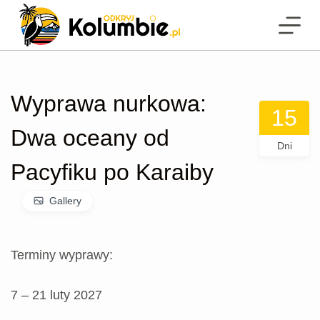
P
r
z
e
Wyprawa nurkowa:
j
15
d
Dwa oceany od
ź
Dni
d
Pacyfiku po Karaiby
o
Gallery
t
r
e
Terminy wyprawy:
ś
c
7 – 21 luty 2027
i